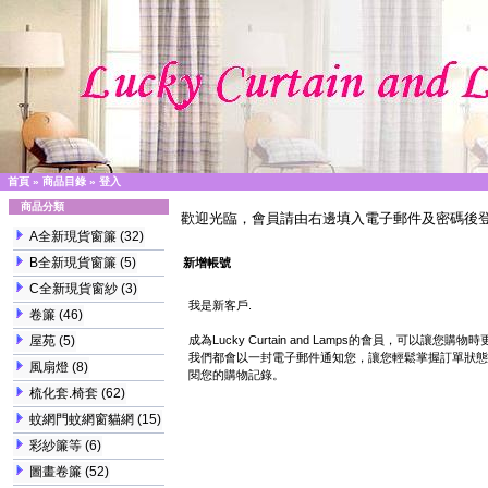
首頁
»
商品目錄
»
登入
商品分類
歡迎光臨，會員請由右邊填入電子郵件及密碼後
A全新現貨窗簾
(32)
B全新現貨窗簾
(5)
新增帳號
C全新現貨窗紗
(3)
我是新客戶.
卷簾
(46)
屋苑
(5)
成為Lucky Curtain and Lamps的會員，可以
我們都會以一封電子郵件通知您，讓您輕鬆掌握訂單狀態
風扇燈
(8)
閱您的購物記錄。
梳化套.椅套
(62)
蚊網門蚊網窗貓網
(15)
彩紗簾等
(6)
圖畫卷簾
(52)