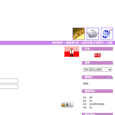
我的帳號
|
購物車內容
|
送貨收費/注意事項
|
結帳
語系
貨幣
購物車
空的...
暢銷商品
01.
20
02.
21
03.
19-MT36160
04.
21
商品評論