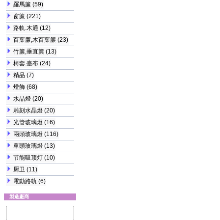
羅馬簾
(59)
窗簾
(221)
路軌.木通
(12)
百葉廉,木百葉簾
(23)
竹簾,垂直簾
(13)
椅套.臺布
(24)
精品
(7)
燈飾
(68)
水晶燈
(20)
雕刻水晶燈
(20)
光管玻璃燈
(16)
兩頭玻璃燈
(116)
單頭玻璃燈
(13)
节能吸顶灯
(10)
厨卫
(11)
電動路軌
(6)
製造廠商