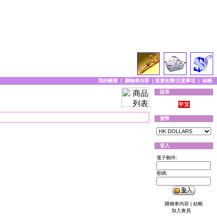
我的帳號
|
購物車內容
|
送貨收費/注意事項
|
結帳
語系
貨幣
登入
電子郵件:
密碼:
購物車內容
|
結帳
加入會員