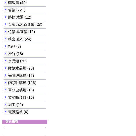
羅馬簾
(59)
窗簾
(221)
路軌.木通
(12)
百葉廉,木百葉簾
(23)
竹簾,垂直簾
(13)
椅套.臺布
(24)
精品
(7)
燈飾
(68)
水晶燈
(20)
雕刻水晶燈
(20)
光管玻璃燈
(16)
兩頭玻璃燈
(116)
單頭玻璃燈
(13)
节能吸顶灯
(10)
厨卫
(11)
電動路軌
(6)
製造廠商