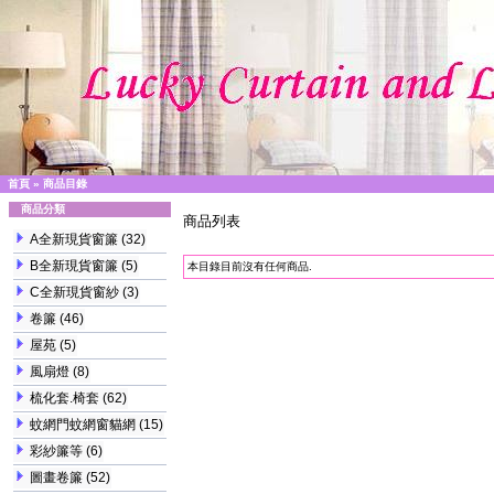
首頁
»
商品目錄
商品分類
商品列表
A全新現貨窗簾
(32)
B全新現貨窗簾
(5)
本目錄目前沒有任何商品.
C全新現貨窗紗
(3)
卷簾
(46)
屋苑
(5)
風扇燈
(8)
梳化套.椅套
(62)
蚊網門蚊網窗貓網
(15)
彩紗簾等
(6)
圖畫卷簾
(52)