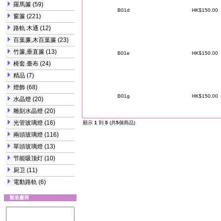
羅馬簾
(59)
B01d
HK$150.00
窗簾
(221)
路軌.木通
(12)
百葉廉,木百葉簾
(23)
竹簾,垂直簾
(13)
B01e
HK$150.00
椅套.臺布
(24)
精品
(7)
燈飾
(68)
B01g
HK$150.00
水晶燈
(20)
雕刻水晶燈
(20)
光管玻璃燈
(16)
顯示
1
到
5
(共
5
個商品)
兩頭玻璃燈
(116)
單頭玻璃燈
(13)
节能吸顶灯
(10)
厨卫
(11)
電動路軌
(6)
製造廠商