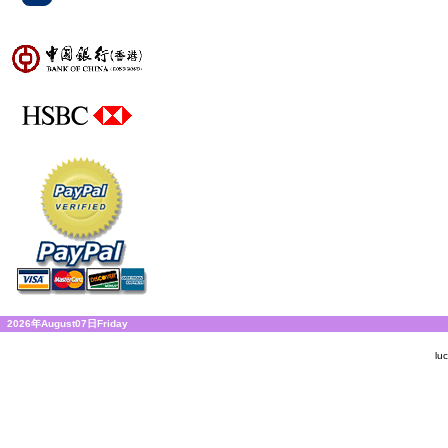
2026年August07日Friday
lu