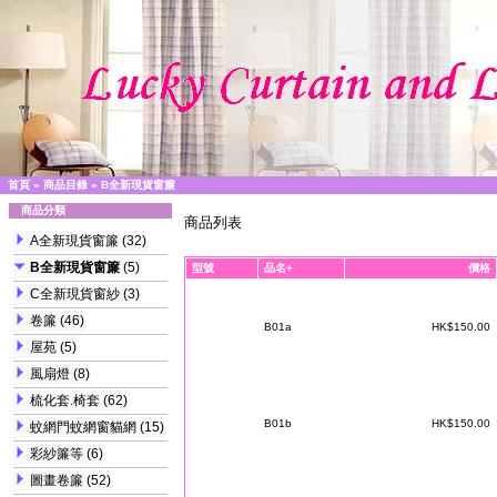
首頁
»
商品目錄
»
B全新現貨窗簾
商品分類
商品列表
A全新現貨窗簾
(32)
B全新現貨窗簾
(5)
型號
品名+
價格
C全新現貨窗紗
(3)
卷簾
(46)
B01a
HK$150.00
屋苑
(5)
風扇燈
(8)
梳化套.椅套
(62)
B01b
HK$150.00
蚊網門蚊網窗貓網
(15)
彩紗簾等
(6)
圖畫卷簾
(52)