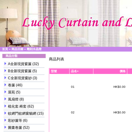
首頁
»
商品目錄
»
雕刻水晶燈
商品分類
商品列表
A全新現貨窗簾
(32)
B全新現貨窗簾
(5)
型號
品名+
價格
C全新現貨窗紗
(3)
卷簾
(46)
01
HK$0.00
屋苑
(5)
風扇燈
(8)
梳化套.椅套
(62)
02
HK$0.00
蚊網門蚊網窗貓網
(15)
彩紗簾等
(6)
圖畫卷簾
(52)