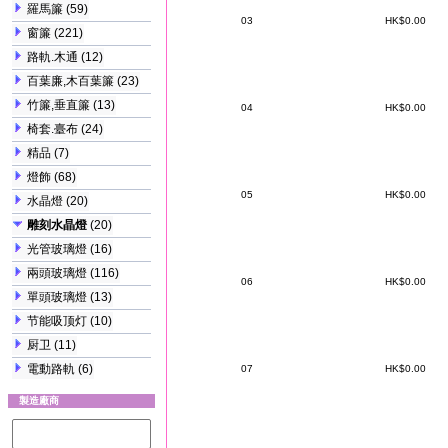
羅馬簾
(59)
03
HK$0.00
窗簾
(221)
路軌.木通
(12)
百葉廉,木百葉簾
(23)
竹簾,垂直簾
(13)
04
HK$0.00
椅套.臺布
(24)
精品
(7)
燈飾
(68)
05
HK$0.00
水晶燈
(20)
雕刻水晶燈
(20)
光管玻璃燈
(16)
兩頭玻璃燈
(116)
06
HK$0.00
單頭玻璃燈
(13)
节能吸顶灯
(10)
厨卫
(11)
電動路軌
(6)
07
HK$0.00
製造廠商