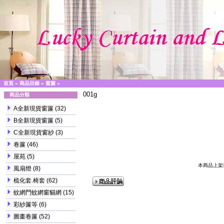
首頁
»
商品目錄
»
窗簾
»
001g
商品分類
A全新現貨窗簾
(32)
B全新現貨窗簾
(5)
C全新現貨窗紗
(3)
卷簾
(46)
屋苑
(5)
本商品上架日期
風扇燈
(8)
梳化套.椅套
(62)
蚊網門蚊網窗貓網
(15)
彩紗簾等
(6)
圖畫卷簾
(52)