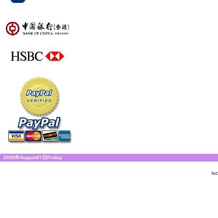
2026年August07日Friday
lu