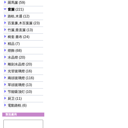
羅馬簾
(59)
窗簾
(221)
路軌.木通
(12)
百葉廉,木百葉簾
(23)
竹簾,垂直簾
(13)
椅套.臺布
(24)
精品
(7)
燈飾
(68)
水晶燈
(20)
雕刻水晶燈
(20)
光管玻璃燈
(16)
兩頭玻璃燈
(116)
單頭玻璃燈
(13)
节能吸顶灯
(10)
厨卫
(11)
電動路軌
(6)
製造廠商