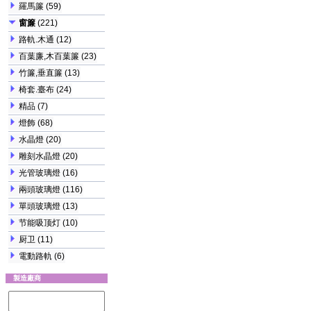
羅馬簾
(59)
窗簾
(221)
路軌.木通
(12)
百葉廉,木百葉簾
(23)
竹簾,垂直簾
(13)
椅套.臺布
(24)
精品
(7)
燈飾
(68)
水晶燈
(20)
雕刻水晶燈
(20)
光管玻璃燈
(16)
兩頭玻璃燈
(116)
單頭玻璃燈
(13)
节能吸顶灯
(10)
厨卫
(11)
電動路軌
(6)
製造廠商