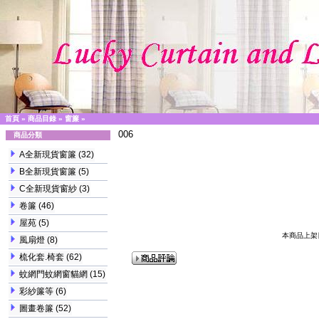
首頁
»
商品目錄
»
窗簾
»
006
商品分類
A全新現貨窗簾
(32)
B全新現貨窗簾
(5)
C全新現貨窗紗
(3)
卷簾
(46)
屋苑
(5)
本商品上架日期
風扇燈
(8)
梳化套.椅套
(62)
蚊網門蚊網窗貓網
(15)
彩紗簾等
(6)
圖畫卷簾
(52)