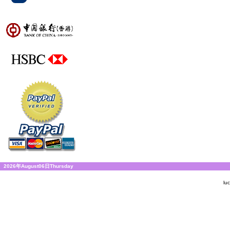
2026年August06日Thursday
lu