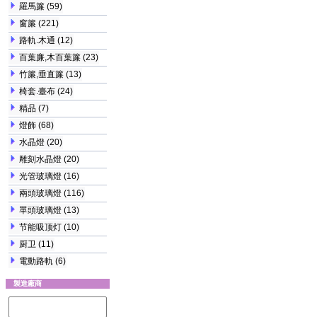
羅馬簾
(59)
窗簾
(221)
路軌.木通
(12)
百葉廉,木百葉簾
(23)
竹簾,垂直簾
(13)
椅套.臺布
(24)
精品
(7)
燈飾
(68)
水晶燈
(20)
雕刻水晶燈
(20)
光管玻璃燈
(16)
兩頭玻璃燈
(116)
單頭玻璃燈
(13)
节能吸顶灯
(10)
厨卫
(11)
電動路軌
(6)
製造廠商