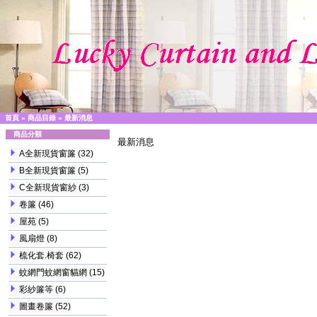
首頁
»
商品目錄
»
最新消息
商品分類
最新消息
A全新現貨窗簾
(32)
B全新現貨窗簾
(5)
C全新現貨窗紗
(3)
卷簾
(46)
屋苑
(5)
風扇燈
(8)
梳化套.椅套
(62)
蚊網門蚊網窗貓網
(15)
彩紗簾等
(6)
圖畫卷簾
(52)