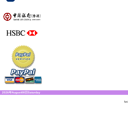
2026年August08日Saturday
lu