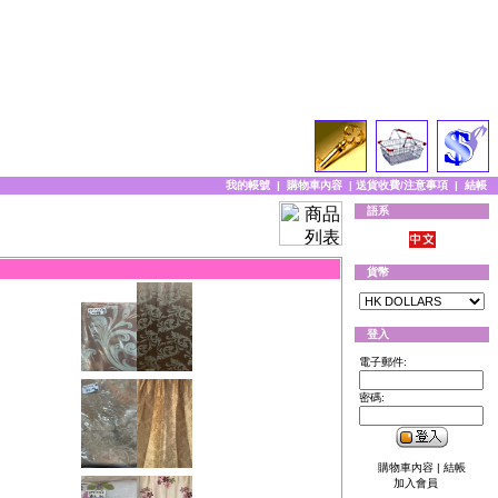
我的帳號
|
購物車內容
|
送貨收費/注意事項
|
結帳
語系
貨幣
登入
電子郵件:
密碼:
購物車內容
|
結帳
加入會員