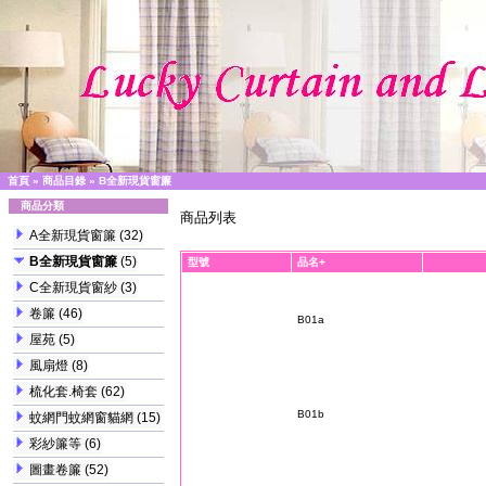
首頁
»
商品目錄
»
B全新現貨窗簾
商品分類
商品列表
A全新現貨窗簾
(32)
B全新現貨窗簾
(5)
型號
品名+
C全新現貨窗紗
(3)
卷簾
(46)
B01a
屋苑
(5)
風扇燈
(8)
梳化套.椅套
(62)
B01b
蚊網門蚊網窗貓網
(15)
彩紗簾等
(6)
圖畫卷簾
(52)