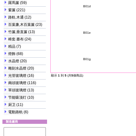
羅馬簾
(59)
B01d
窗簾
(221)
路軌.木通
(12)
百葉廉,木百葉簾
(23)
竹簾,垂直簾
(13)
B01e
椅套.臺布
(24)
精品
(7)
燈飾
(68)
B01g
水晶燈
(20)
雕刻水晶燈
(20)
光管玻璃燈
(16)
顯示
1
到
5
(共
5
個商品)
兩頭玻璃燈
(116)
單頭玻璃燈
(13)
节能吸顶灯
(10)
厨卫
(11)
電動路軌
(6)
製造廠商