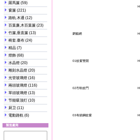
羅馬簾
(59)
H
窗簾
(221)
路軌.木通
(12)
百葉廉,木百葉簾
(23)
竹簾,垂直簾
(13)
龬貓網
H
椅套.臺布
(24)
精品
(7)
燈飾
(68)
01蚊窗雙開
H
水晶燈
(20)
雕刻水晶燈
(20)
光管玻璃燈
(16)
兩頭玻璃燈
(116)
02冇軌蚊門
H
單頭玻璃燈
(13)
节能吸顶灯
(10)
厨卫
(11)
電動路軌
(6)
03有鎖鋼蚊窗
H
製造廠商