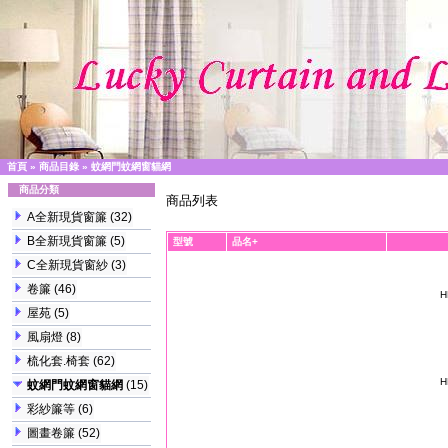
首頁
»
商品目錄
»
蚊網門蚊網窗貓網
商品分類
商品列表
A全新現貨窗簾
(32)
B全新現貨窗簾
(5)
型號
品名+
C全新現貨窗紗
(3)
卷簾
(46)
H
屋苑
(5)
風扇燈
(8)
梳化套.椅套
(62)
H
蚊網門蚊網窗貓網
(15)
彩紗簾等
(6)
圖畫卷簾
(52)