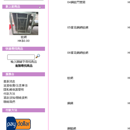
04鋼蚊門雙開
H
新上架商品
05窗花鋼網蚊綱
H
蚊網
HK$0.00
快速尋找商品
06窗花鋼網蚊網
H
輸入關鍵字尋找商品
進階尋找商品
服務台
蚊網
H
最新消息
送貨收費/注意事項
隱私權保護聲明
付款方法
退款須知/聯絡資料
聯絡我們
鋼綱
H
付款方法
鋼貓網
H