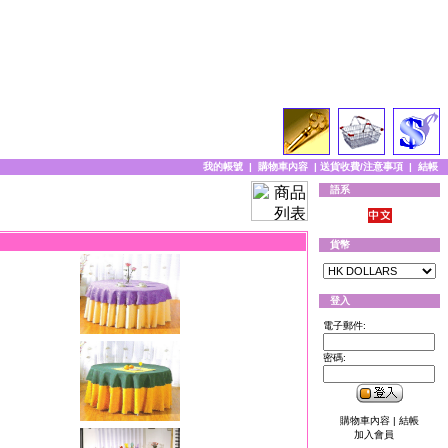
我的帳號
|
購物車內容
|
送貨收費/注意事項
|
結帳
語系
貨幣
登入
電子郵件:
密碼:
購物車內容
|
結帳
加入會員