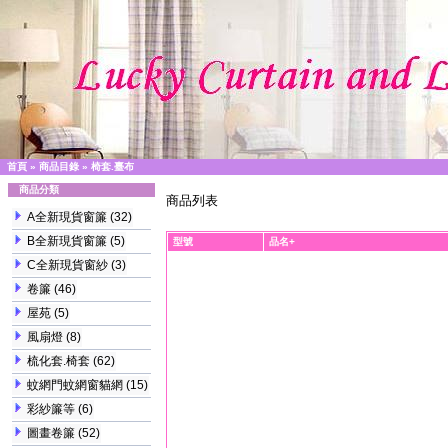
首頁
»
商品目錄
»
椅套.臺布
商品分類
商品列表
A全新現貨窗簾
(32)
B全新現貨窗簾
(5)
型號
品名+
C全新現貨窗紗
(3)
卷簾
(46)
屋苑
(5)
風扇燈
(8)
梳化套.椅套
(62)
蚊網門蚊網窗貓網
(15)
彩紗簾等
(6)
圖畫卷簾
(52)