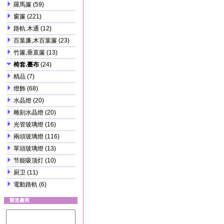
羅馬簾
(59)
窗簾
(221)
路軌.木通
(12)
百葉廉,木百葉簾
(23)
竹簾,垂直簾
(13)
椅套.臺布
(24)
精品
(7)
燈飾
(68)
水晶燈
(20)
雕刻水晶燈
(20)
光管玻璃燈
(16)
兩頭玻璃燈
(116)
單頭玻璃燈
(13)
节能吸顶灯
(10)
厨卫
(11)
電動路軌
(6)
製造廠商