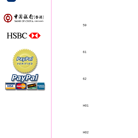
59
61
62
H01
H02