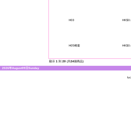
H03
HK$0
H05椅套
HK$0
顯示
1
到
20
(共
24
個商品)
2026年August09日Sunday
lu