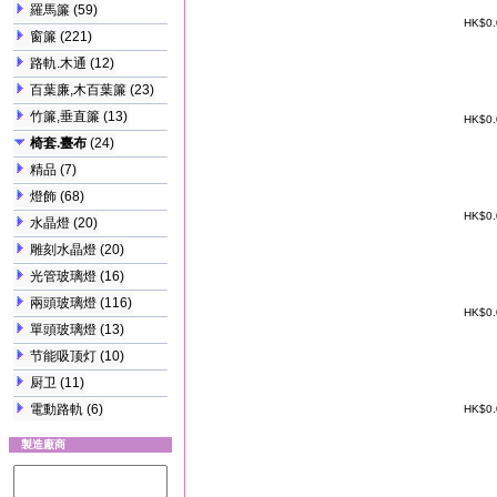
羅馬簾
(59)
HK$0
窗簾
(221)
路軌.木通
(12)
百葉廉,木百葉簾
(23)
竹簾,垂直簾
(13)
HK$0
椅套.臺布
(24)
精品
(7)
燈飾
(68)
HK$0
水晶燈
(20)
雕刻水晶燈
(20)
光管玻璃燈
(16)
兩頭玻璃燈
(116)
HK$0
單頭玻璃燈
(13)
节能吸顶灯
(10)
厨卫
(11)
電動路軌
(6)
HK$0
製造廠商