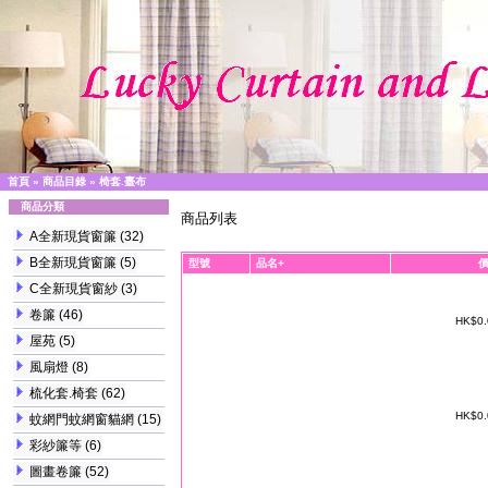
首頁
»
商品目錄
»
椅套.臺布
商品分類
商品列表
A全新現貨窗簾
(32)
B全新現貨窗簾
(5)
型號
品名+
C全新現貨窗紗
(3)
卷簾
(46)
HK$0
屋苑
(5)
風扇燈
(8)
梳化套.椅套
(62)
HK$0
蚊網門蚊網窗貓網
(15)
彩紗簾等
(6)
圖畫卷簾
(52)