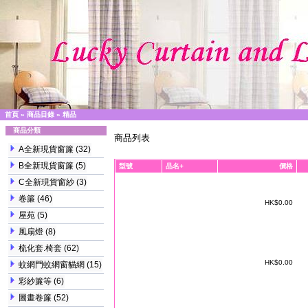
首頁
»
商品目錄
»
精品
商品分類
商品列表
A全新現貨窗簾
(32)
B全新現貨窗簾
(5)
型號
品名+
價格
C全新現貨窗紗
(3)
卷簾
(46)
HK$0.00
屋苑
(5)
風扇燈
(8)
梳化套.椅套
(62)
HK$0.00
蚊網門蚊網窗貓網
(15)
彩紗簾等
(6)
圖畫卷簾
(52)