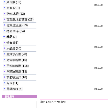
羅馬簾
(59)
HK$0.00
窗簾
(221)
路軌.木通
(12)
百葉廉,木百葉簾
(23)
竹簾,垂直簾
(13)
HK$0.00
椅套.臺布
(24)
精品
(7)
燈飾
(68)
HK$0.00
水晶燈
(20)
雕刻水晶燈
(20)
光管玻璃燈
(16)
兩頭玻璃燈
(116)
HK$0.00
單頭玻璃燈
(13)
节能吸顶灯
(10)
厨卫
(11)
電動路軌
(6)
HK$0.00
製造廠商
顯示
1
到
7
(共
7
個商品)