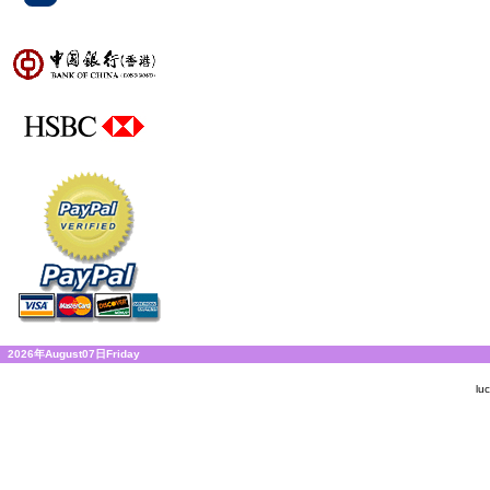
2026年August07日Friday
lu