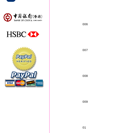
006
007
008
009
01