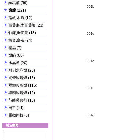
羅馬簾
(59)
001b
窗簾
(221)
路軌.木通
(12)
百葉廉,木百葉簾
(23)
竹簾,垂直簾
(13)
001d
椅套.臺布
(24)
精品
(7)
燈飾
(68)
001e
水晶燈
(20)
雕刻水晶燈
(20)
光管玻璃燈
(16)
兩頭玻璃燈
(116)
001f
單頭玻璃燈
(13)
节能吸顶灯
(10)
厨卫
(11)
電動路軌
(6)
001g
製造廠商