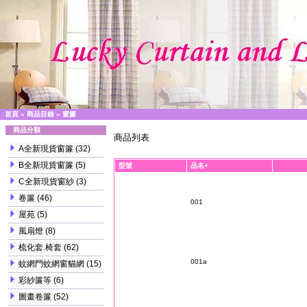
首頁
»
商品目錄
»
窗簾
商品分類
商品列表
A全新現貨窗簾
(32)
B全新現貨窗簾
(5)
型號
品名+
C全新現貨窗紗
(3)
卷簾
(46)
001
屋苑
(5)
風扇燈
(8)
梳化套.椅套
(62)
001a
蚊網門蚊網窗貓網
(15)
彩紗簾等
(6)
圖畫卷簾
(52)