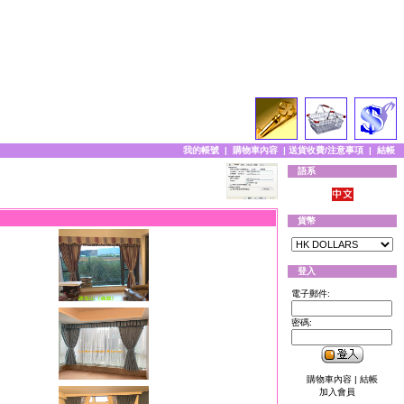
我的帳號
|
購物車內容
|
送貨收費/注意事項
|
結帳
語系
貨幣
登入
電子郵件:
密碼:
購物車內容
|
結帳
加入會員